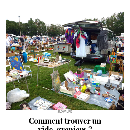
TUTOS & ASTUCES
PROJETS
Un pull de Noël pour
chat ? Challenge