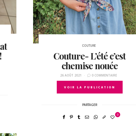
at
COUTURE
!
Couture- L’été c’est
chemise nouée
26 AOÛT 2021
0 COMMENTAIRE
VOIR LA PUBLICATION
PARTAGER
0