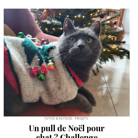
COUTURE
Couture- L’été c’est
chemise nouée