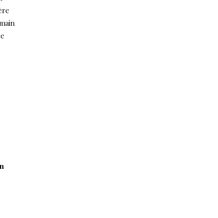
ère
 main
re
en