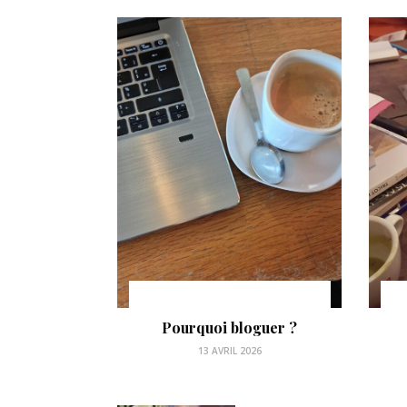
 2016 !
Pourquoi bloguer ?
 2016 !
13 AVRIL 2026
016