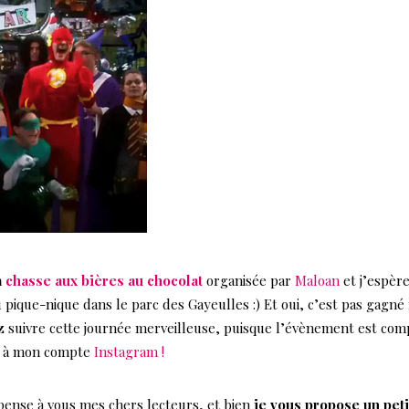
a
chasse aux bières au chocolat
organisée par
Maloan
et j’espèr
u pique-nique dans le parc des Gayeulles :) Et oui, c’est pas gagné
lez suivre cette journée merveilleuse, puisque l’évènement est com
te à mon compte
Instagram !
 pense à vous mes chers lecteurs, et bien
je vous propose un peti