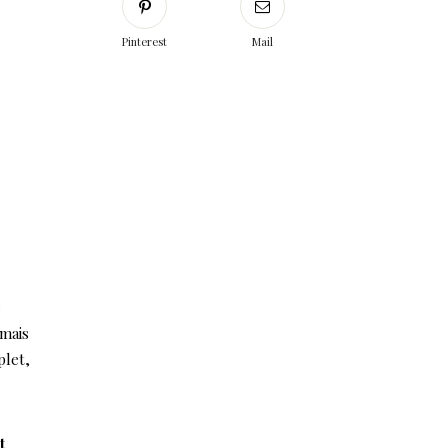
Pinterest
Mail
e
 mais
plet,
t