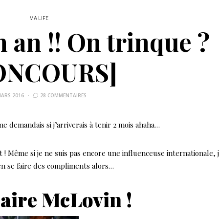
MA LIFE
n an !! On trinque ?
ONCOURS]
MARS 2016
28 COMMENTAIRES
 me demandais si j’arriverais à tenir 2 mois ahaha…
 ! Même si je ne suis pas encore une influenceuse internationale, 
bien se faire des compliments alors…
saire McLovin !