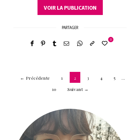
VOIR LA PUBLICATION
PARTAGER
0
← Précédente
1
2
3
4
5
…
10
Suivant →