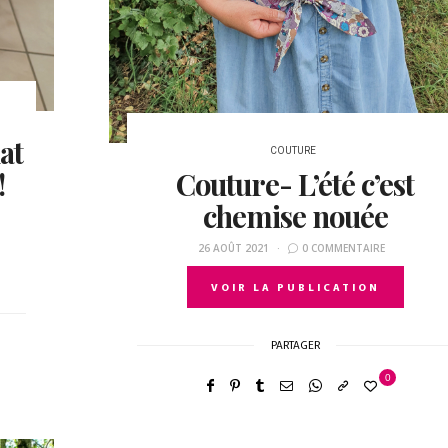
at
COUTURE
!
Couture- L’été c’est
chemise nouée
26 AOÛT 2021
0 COMMENTAIRE
VOIR LA PUBLICATION
PARTAGER
0