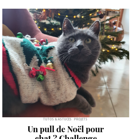
COUTURE
Couture- L’été c’est
chemise nouée