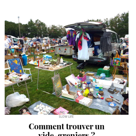
TUTOS & ASTUCES
PROJETS
Un pull de Noël pour
chat ? Challenge