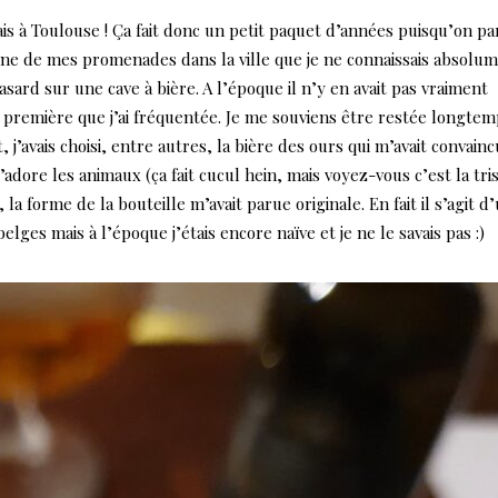
tais à Toulouse ! Ça fait donc un petit paquet d’années puisqu’on pa
une de mes promenades dans la ville que je ne connaissais absolu
ard sur une cave à bière. A l’époque il n’y en avait pas vraiment
a première que j’ai fréquentée. Je me souviens être restée longtem
, j’avais choisi, entre autres, la bière des ours qui m’avait convain
’adore les animaux (ça fait cucul hein, mais voyez-vous c’est la tri
 la forme de la bouteille m’avait parue originale. En fait il s’agit d
belges mais à l’époque j’étais encore naïve et je ne le savais pas :)