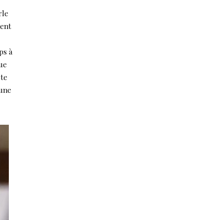
rle
ment
ps à
cue
ste
’une