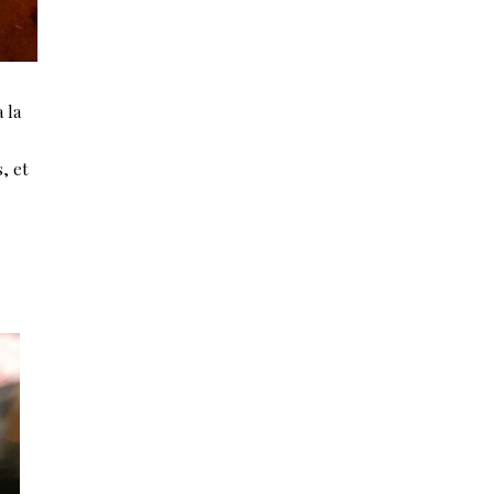
 la
, et