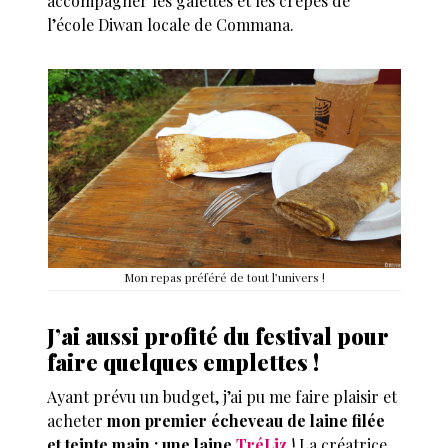
accompagner les galettes et les crèpes de
l’école Diwan locale de Commana.
Mon repas préféré de tout l’univers !
J’ai aussi profité du festival pour
faire quelques emplettes !
Ayant prévu un budget, j’ai pu me faire plaisir et
acheter
mon premier écheveau de laine filée
et teinte main : une laine
TréLiz
! La créatrice