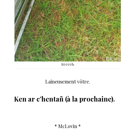
Bêêêêh
Laineusement vôtre.
Ken ar c’hentañ (à la prochaine).
* McLovin *