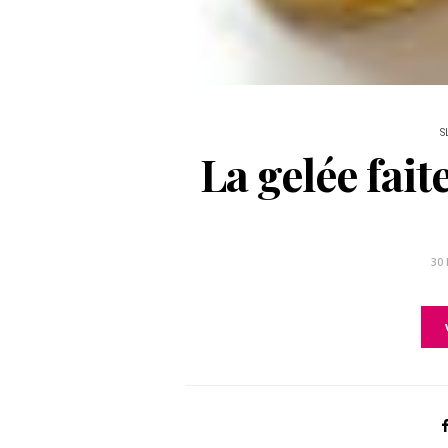
S
La gelée fait
30 