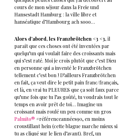
cours de mon séjour dans la
Freie und
Hansestadt Hamburg :
la ville libre et
hanséatique d’Hambourg ach sooo…
Alors d’abord, les Franzbrötchen <3 <3,
il
paraît que ces choses ont été inventées par
quelqu’un qui voulait faire des croissants mais
qui s’est raté. Moi je crois plutôt que c’est Dieu
en personne qui a inventé le Franzbrötchen
tellement c’est bon ! D’ailleurs Franzbrötchen
en fait, ça veut dire le petit pain franc/français,
et là, en vrai tu PLEURES que ça soit faux parce
qu’une fois que tu l’as goûté, tu voudrais tout le
temps en avoir prêt de toi… Imagine un
croissant mais roulé un peu comme un gros
Palmito
®
#référenceannées90, en moins
croustillant hein (cette blague marche mieux si
tu as cliqué sur le lien d’avant). Bref, un