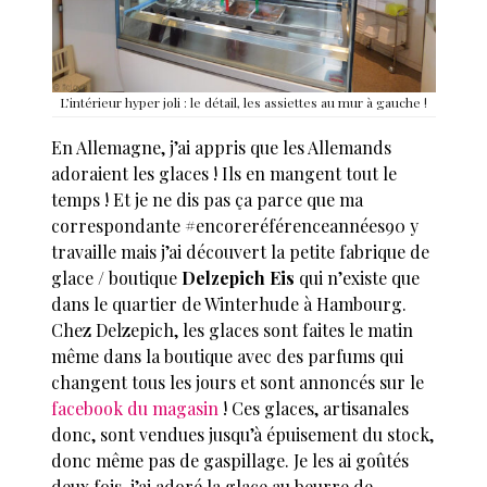
L’intérieur hyper joli : le détail, les assiettes au mur à gauche !
En Allemagne, j’ai appris que les Allemands
adoraient les glaces ! Ils en mangent tout le
temps ! Et je ne dis pas ça parce que ma
correspondante #encoreréférenceannées90 y
travaille mais j’ai découvert la petite fabrique de
glace / boutique
Delzepich Eis
qui n’existe que
dans le quartier de Winterhude à Hambourg.
Chez Delzepich, les glaces sont faites le matin
même dans la boutique avec des parfums qui
changent tous les jours et sont annoncés sur le
facebook du magasin
! Ces glaces, artisanales
donc, sont vendues jusqu’à épuisement du stock,
donc même pas de gaspillage. Je les ai goûtés
deux fois, j’ai adoré la glace au beurre de