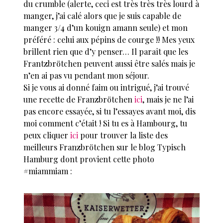
du crumble (alerte, ceci est très très très lourd à
manger, j’ai calé alors que je suis capable de
manger 3/4 d’un kouign amann seule) et mon
préféré : celui aux pépins de courge !! Mes yeux
brillent rien que d’y penser… Il paraît que les
Frantzbrötchen peuvent aussi être salés mais je
n’en ai pas vu pendant mon séjour.
Si je vous ai donné faim ou intrigué, j’ai trouvé
une recette de Franzbrötchen
ici
, mais je ne l’ai
pas encore essayée, si tu l’essayes avant moi, dis
moi comment c’était ! Si tu es à Hambourg, tu
peux cliquer
ici
pour trouver la liste des
meilleurs Franzbrötchen sur le blog Typisch
Hamburg dont provient cette photo
#miammiam :