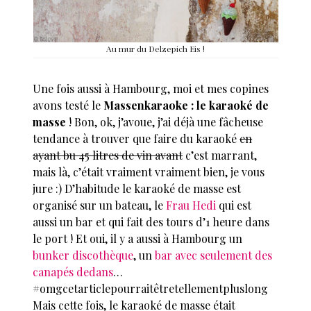
Au mur du Delzepich Eis !
Une fois aussi à Hambourg, moi et mes copines
avons testé le
Massenkaraoke : le karaoké de
masse
! Bon, ok, j’avoue, j’ai déjà une fâcheuse
tendance à trouver que faire du karaoké
en
ayant bu 45 litres de vin avant
c’est marrant,
mais là, c’était vraiment vraiment bien, je vous
jure :) D’habitude le karaoké de masse est
organisé sur un bateau, le
Frau Hedi
qui est
aussi un bar et qui fait des tours d’1 heure dans
le port ! Et oui, il y a aussi à Hambourg un
bunker discothèque
, un
bar avec seulement des
canapés dedans
…
#omgcetarticlepourraitêtretellementpluslong
Mais cette fois, le karaoké de masse était