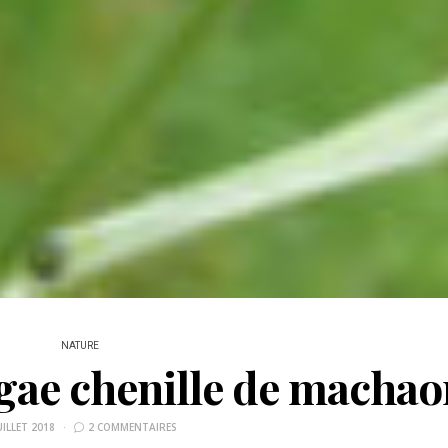
NATURE
ggae chenille de machao
UILLET 2018
2 COMMENTAIRES