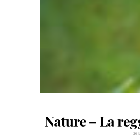
Nature – La re
26 J