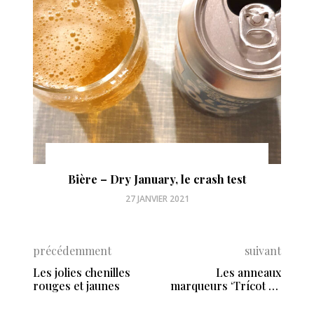
 crash test
Couture – La robe bretzel + rece
23 NOVEMBRE 2020
précédemment
suivant
Les jolies chenilles
Les anneaux
rouges et jaunes
marqueurs ‘Trícot de
Muertos’