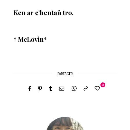
Ken ar c’hentañ tro.
* McLovin*
PARTAGER
0